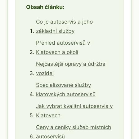
Obsah článku:
Co je autoservis a jeho
základní služby
Přehled autoservisů v
Klatovech a okolí
Nejčastější opravy a údržba
vozidel
Specializované služby
klatovských autoservisů
Jak vybrat kvalitní autoservis v
Klatovech
Ceny a ceníky služeb místních
autoservisů