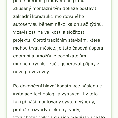
podle předem připraveného plánu.
Zkušený montážní tým dokáže postavit
základní konstrukci montovaného
autoservisu během několika dnů až týdnů,
v závislosti na velikosti a složitosti
projektu. Oproti tradičním stavbám, které
mohou trvat měsíce, je tato časová úspora
enormní a umožňuje podnikatelům
mnohem rychleji začít generovat příjmy z
nové provozovny.
Po dokončení hlavní konstrukce následuje
instalace technologií a vybavení. I v této
fázi přináší montovaný systém výhody,
protože rozvody elektřiny, vody,
vzduchotechniky a dalších médií jsou často