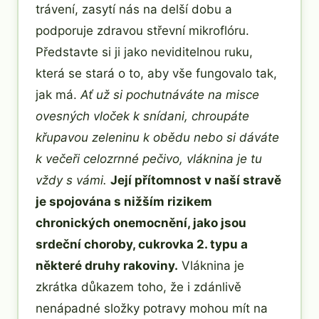
trávení, zasytí nás na delší dobu a
podporuje zdravou střevní mikroflóru.
Představte si ji jako neviditelnou ruku,
která se stará o to, aby vše fungovalo tak,
jak má.
Ať už si pochutnáváte na misce
ovesných vloček k snídani, chroupáte
křupavou zeleninu k obědu nebo si dáváte
k večeři celozrnné pečivo, vláknina je tu
vždy s vámi.
Její přítomnost v naší stravě
je spojována s nižším rizikem
chronických onemocnění, jako jsou
srdeční choroby, cukrovka 2. typu a
některé druhy rakoviny.
Vláknina je
zkrátka důkazem toho, že i zdánlivě
nenápadné složky potravy mohou mít na