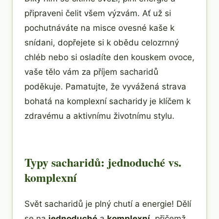
připraveni čelit všem výzvám. Ať už si
pochutnáváte na misce ovesné kaše k
snídani, dopřejete si k obědu celozrnný
chléb nebo si osladíte den kouskem ovoce,
vaše tělo vám za příjem sacharidů
poděkuje. Pamatujte, že vyvážená strava
bohatá na komplexní sacharidy je klíčem k
zdravému a aktivnímu životnímu stylu.
Typy sacharidů: jednoduché vs.
komplexní
Svět sacharidů je plný chutí a energie! Dělí
se na
jednoduché
a
komplexní
, přičemž