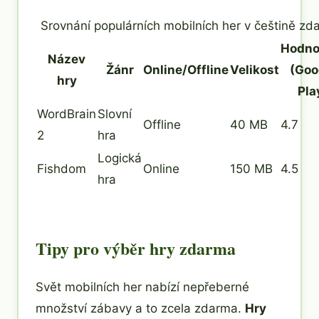
Srovnání populárních mobilních her v češtině zd
Hodno
Název
Žánr
Online/Offline
Velikost
(Goo
hry
Pla
WordBrain
Slovní
Offline
40 MB
4.7
2
hra
Logická
Fishdom
Online
150 MB
4.5
hra
Tipy pro výběr hry zdarma
Svět mobilních her nabízí nepřeberné
množství zábavy a to zcela zdarma.
Hry