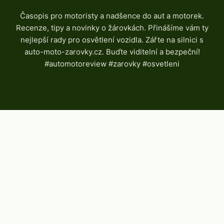
Časopis pro motoristy a nadšence do aut a motorek.
Recenze, tipy a novinky o žárovkách. Přinášíme vám ty
nejlepší rady pro osvětlení vozidla. Zářte na silnici s
auto-moto-zarovky.cz. Buďte viditelní a bezpeční!
#automotoreview #zarovky #osvetleni