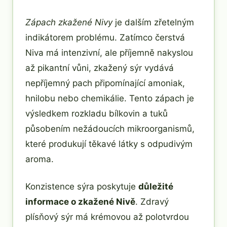
Zápach zkažené Nivy
je dalším zřetelným
indikátorem problému. Zatímco čerstvá
Niva má intenzivní, ale příjemně nakyslou
až pikantní vůni, zkažený sýr vydává
nepříjemný pach připomínající amoniak,
hnilobu nebo chemikálie. Tento zápach je
výsledkem rozkladu bílkovin a tuků
působením nežádoucích mikroorganismů,
které produkují těkavé látky s odpudivým
aroma.
Konzistence sýra poskytuje
důležité
informace o zkažené Nivě
. Zdravý
plísňový sýr má krémovou až polotvrdou