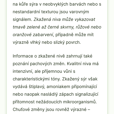
na kůře sýra v neobvyklých barvách nebo s
nestandardní texturou jsou varovným
signálem.
Zkažená niva může vykazovat
tmavě zelené až černé skvrny, růžové nebo
oranžové zabarvení
, případně může mít
výrazně vlhký nebo slizký povrch.
Informace o zkažené nivě zahrnují také
poznání pachových změn. Kvalitní niva má
intenzivní, ale příjemnou vůni s
charakteristickými tóny. Zkažený sýr však
vydává štiplavý, amoniakem připomínající
nebo naopak nasládlý zápach signalizující
přítomnost nežádoucích mikroorganismů.
Chuťové změny jsou rovněž výrazné –