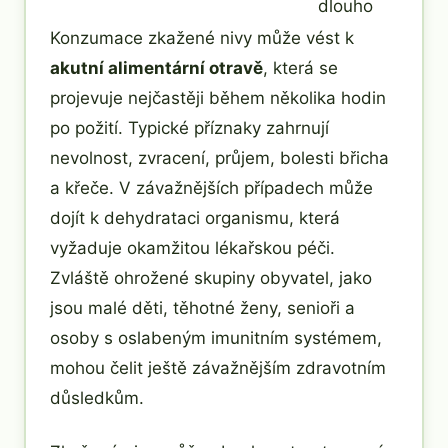
dlouho
Konzumace zkažené nivy může vést k
akutní alimentární otravě
, která se
projevuje nejčastěji během několika hodin
po požití. Typické příznaky zahrnují
nevolnost, zvracení, průjem, bolesti břicha
a křeče. V závažnějších případech může
dojít k dehydrataci organismu, která
vyžaduje okamžitou lékařskou péči.
Zvláště ohrožené skupiny obyvatel, jako
jsou malé děti, těhotné ženy, senioři a
osoby s oslabeným imunitním systémem,
mohou čelit ještě závažnějším zdravotním
důsledkům.