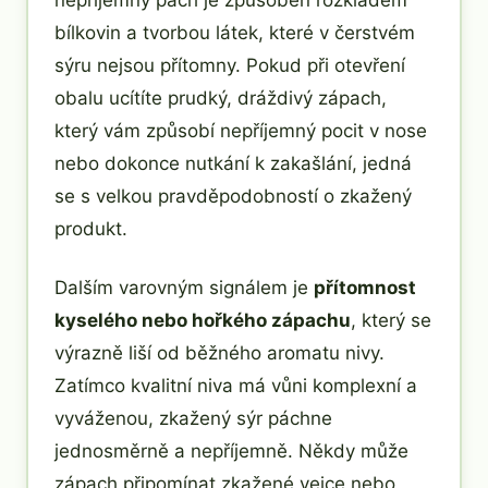
nepříjemný pach je způsoben rozkladem
bílkovin a tvorbou látek, které v čerstvém
sýru nejsou přítomny. Pokud při otevření
obalu ucítíte prudký, dráždivý zápach,
který vám způsobí nepříjemný pocit v nose
nebo dokonce nutkání k zakašlání, jedná
se s velkou pravděpodobností o zkažený
produkt.
Dalším varovným signálem je
přítomnost
kyselého nebo hořkého zápachu
, který se
výrazně liší od běžného aromatu nivy.
Zatímco kvalitní niva má vůni komplexní a
vyváženou, zkažený sýr páchne
jednosměrně a nepříjemně. Někdy může
zápach připomínat zkažené vejce nebo