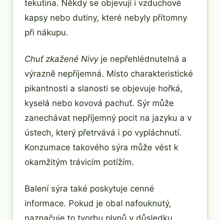
tekutina. Někdy se objevují i vzduchové
kapsy nebo dutiny, které nebyly přítomny
při nákupu.
Chuť zkažené Nivy
je nepřehlédnutelná a
výrazně nepříjemná. Místo charakteristické
pikantnosti a slanosti se objevuje hořká,
kyselá nebo kovová pachuť. Sýr může
zanechávat nepříjemný pocit na jazyku a v
ústech, který přetrvává i po vypláchnutí.
Konzumace takového sýra může vést k
okamžitým trávicím potížím.
Balení sýra také poskytuje cenné
informace. Pokud je obal nafouknutý,
naznačuje to tvorbu plynů v důsledku