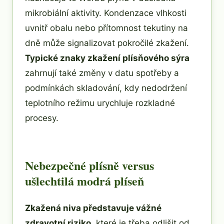
mikrobiální aktivity. Kondenzace vlhkosti
uvnitř obalu nebo přítomnost tekutiny na
dně může signalizovat pokročilé zkažení.
Typické znaky zkažení plísňového sýra
zahrnují také změny v datu spotřeby a
podmínkách skladování, kdy nedodržení
teplotního režimu urychluje rozkladné
procesy.
Nebezpečné plísně versus
ušlechtilá modrá plíseň
Zkažená niva představuje vážné
zdravotní riziko
, které je třeba odlišit od