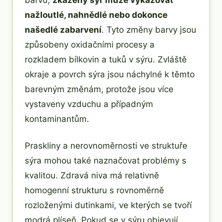
barvu,
zkažený sýr může vykazovat
nažloutlé, nahnědlé nebo dokonce
našedlé zabarvení
. Tyto změny barvy jsou
způsobeny oxidačními procesy a
rozkladem bílkovin a tuků v sýru. Zvláště
okraje a povrch sýra jsou náchylné k těmto
barevným změnám, protože jsou více
vystaveny vzduchu a případným
kontaminantům.
Praskliny a nerovnoměrnosti ve struktuře
sýra mohou také naznačovat problémy s
kvalitou. Zdravá niva má relativně
homogenní strukturu s rovnoměrně
rozloženými dutinkami, ve kterých se tvoří
modrá plíseň. Pokud se v sýru objevují