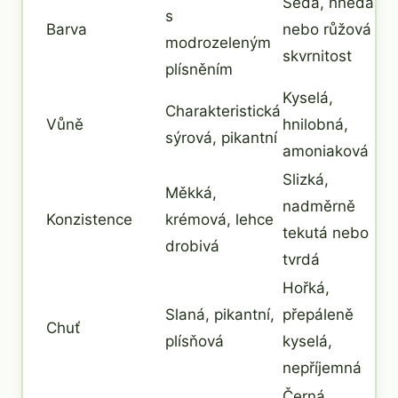
Šedá, hnědá
s
Barva
nebo růžová
modrozeleným
skvrnitost
plísněním
Kyselá,
Charakteristická
Vůně
hnilobná,
sýrová, pikantní
amoniaková
Slizká,
Měkká,
nadměrně
Konzistence
krémová, lehce
tekutá nebo
drobivá
tvrdá
Hořká,
Slaná, pikantní,
přepáleně
Chuť
plísňová
kyselá,
nepříjemná
Černá,