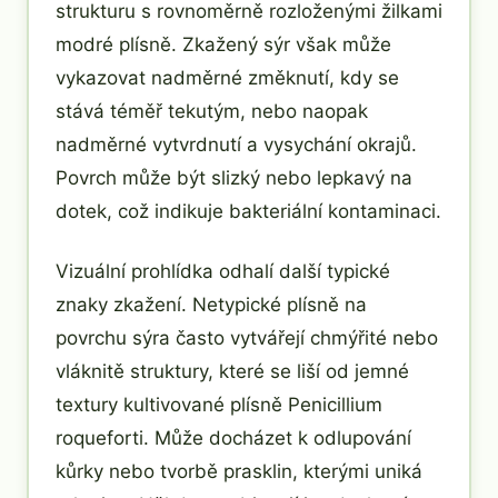
strukturu s rovnoměrně rozloženými žilkami
modré plísně. Zkažený sýr však může
vykazovat nadměrné změknutí, kdy se
stává téměř tekutým, nebo naopak
nadměrné vytvrdnutí a vysychání okrajů.
Povrch může být slizký nebo lepkavý na
dotek, což indikuje bakteriální kontaminaci.
Vizuální prohlídka odhalí další typické
znaky zkažení. Netypické plísně na
povrchu sýra často vytvářejí chmýřité nebo
vláknitě struktury, které se liší od jemné
textury kultivované plísně Penicillium
roqueforti. Může docházet k odlupování
kůrky nebo tvorbě prasklin, kterými uniká