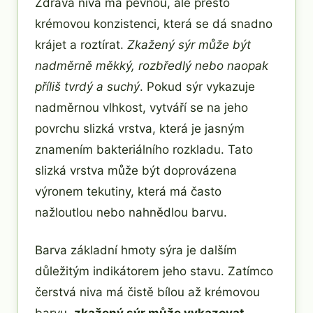
Zdravá niva má pevnou, ale přesto
krémovou konzistenci, která se dá snadno
krájet a roztírat.
Zkažený sýr může být
nadměrně měkký, rozbředlý nebo naopak
příliš tvrdý a suchý
. Pokud sýr vykazuje
nadměrnou vlhkost, vytváří se na jeho
povrchu slizká vrstva, která je jasným
znamením bakteriálního rozkladu. Tato
slizká vrstva může být doprovázena
výronem tekutiny, která má často
nažloutlou nebo nahnědlou barvu.
Barva základní hmoty sýra je dalším
důležitým indikátorem jeho stavu. Zatímco
čerstvá niva má čistě bílou až krémovou