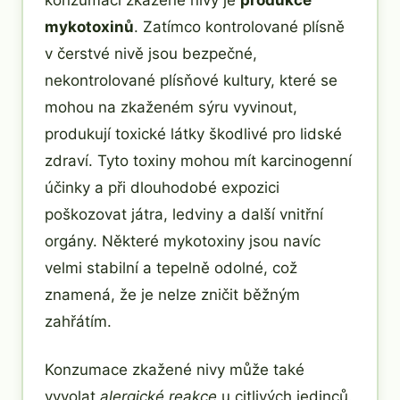
konzumací zkažené nivy je
produkce
mykotoxinů
. Zatímco kontrolované plísně
v čerstvé nivě jsou bezpečné,
nekontrolované plísňové kultury, které se
mohou na zkaženém sýru vyvinout,
produkují toxické látky škodlivé pro lidské
zdraví. Tyto toxiny mohou mít karcinogenní
účinky a při dlouhodobé expozici
poškozovat játra, ledviny a další vnitřní
orgány. Některé mykotoxiny jsou navíc
velmi stabilní a tepelně odolné, což
znamená, že je nelze zničit běžným
zahřátím.
Konzumace zkažené nivy může také
vyvolat
alergické reakce
u citlivých jedinců.