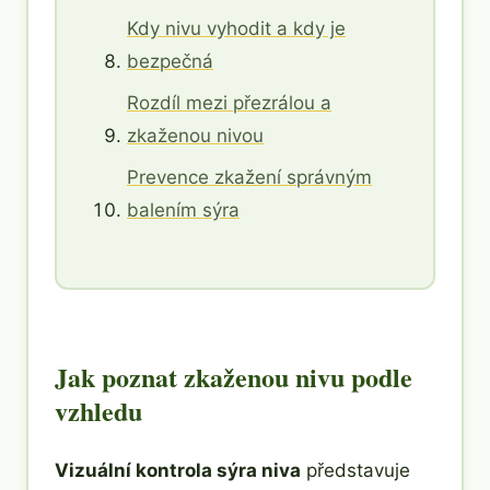
Kdy nivu vyhodit a kdy je
bezpečná
Rozdíl mezi přezrálou a
zkaženou nivou
Prevence zkažení správným
balením sýra
Jak poznat zkaženou nivu podle
vzhledu
Vizuální kontrola sýra niva
představuje