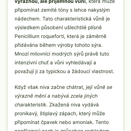
výraznou, ale příjemnou vůní
, která může
připomínat zemité tóny s lehce nakyslým
nádechem. Tato charakteristická vůně je
výsledkem působení ušlechtilé plísně
Penicillium roqueforti, která je záměrně
přidávána během výroby tohoto sýra.
Mnozí milovníci modrých sýrů právě tuto
intenzivní chuť a vůni vyhledávají a
považují ji za typickou a žádoucí vlastnost.
Když však niva začne chátrat,
její vůně se
výrazně mění a nabývá zcela jiných
charakteristik
. Zkažená niva vydává
pronikavý, štiplavý zápach, který může
připomínat čpavek nebo amoniak. Tento