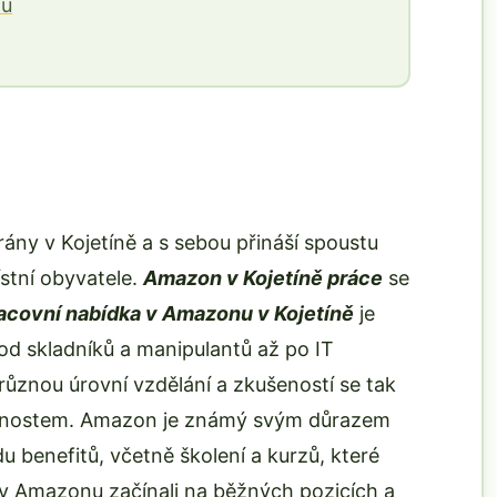
nu
ny v Kojetíně a s sebou přináší spoustu
ístní obyvatele.
Amazon v Kojetíně práce
se
acovní nabídka v Amazonu v Kojetíně
je
 od skladníků a manipulantů až po IT
různou úrovní vzdělání a zkušeností se tak
ožnostem. Amazon je známý svým důrazem
u benefitů, včetně školení a kurzů, které
ří v Amazonu začínali na běžných pozicích a