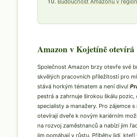
Budoucnost Amazonu v regio
Amazon v Kojetíně otevírá
Společnost Amazon brzy otevře své brá
skvělých pracovních příležitostí pro m
stává horkým tématem a není divu!
Pr
pestrá a zahrnuje širokou škálu pozic,
specialisty a manažery. Pro zájemce s 
otevírají dveře k novým kariérním m
na rozvoj zaměstnanců a nabízí jim řad
jim pomáhají v růstu. Příběhy lidí, kte