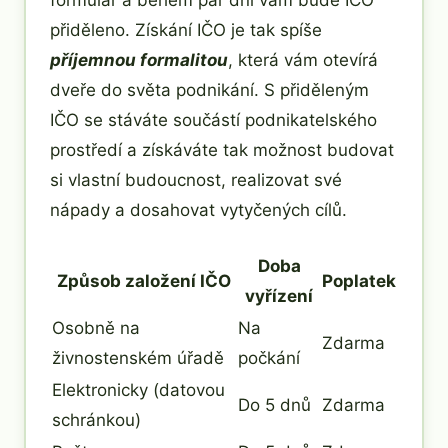
formulář a během pár dní vám bude IČO
přiděleno. Získání IČO je tak spíše
příjemnou formalitou
, která vám otevírá
dveře do světa podnikání. S přiděleným
IČO se stáváte součástí podnikatelského
prostředí a získáváte tak možnost budovat
si vlastní budoucnost, realizovat své
nápady a dosahovat vytyčených cílů.
Doba
Způsob založení IČO
Poplatek
vyřízení
Osobně na
Na
Zdarma
živnostenském úřadě
počkání
Elektronicky (datovou
Do 5 dnů
Zdarma
schránkou)