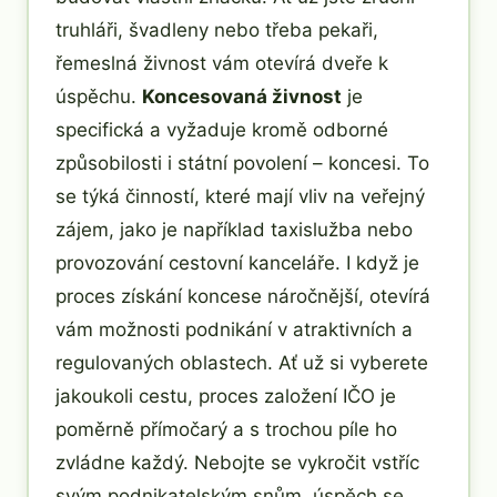
truhláři, švadleny nebo třeba pekaři,
řemeslná živnost vám otevírá dveře k
úspěchu.
Koncesovaná živnost
je
specifická a vyžaduje kromě odborné
způsobilosti i státní povolení – koncesi. To
se týká činností, které mají vliv na veřejný
zájem, jako je například taxislužba nebo
provozování cestovní kanceláře. I když je
proces získání koncese náročnější, otevírá
vám možnosti podnikání v atraktivních a
regulovaných oblastech. Ať už si vyberete
jakoukoli cestu, proces založení IČO je
poměrně přímočarý a s trochou píle ho
zvládne každý. Nebojte se vykročit vstříc
svým podnikatelským snům, úspěch se