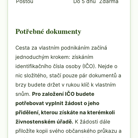
Poštou
Do 5 dnů
Zdarma
Potřebné dokumenty
Cesta za vlastním podnikáním začíná
jednoduchým krokem: získáním
identifikačního čísla osoby (IČO). Nejde o
nic složitého, stačí pouze pár dokumentů a
brzy budete držet v rukou klíč k vlastním
snům.
Pro založení IČO budete
potřebovat vyplnit žádost o jeho
přidělení, kterou získáte na kterémkoli
živnostenském úřadě.
K žádosti dále
přiložíte kopii svého občanského průkazu a