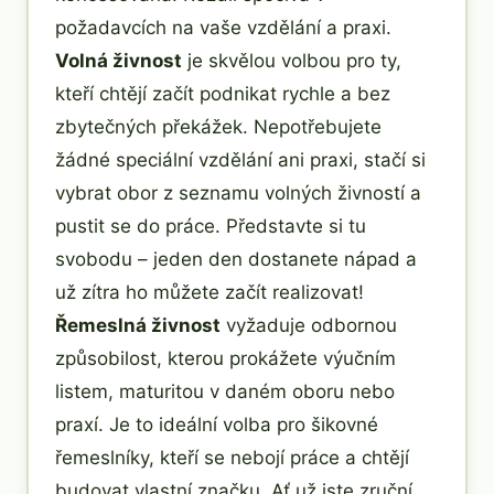
požadavcích na vaše vzdělání a praxi.
Volná živnost
je skvělou volbou pro ty,
kteří chtějí začít podnikat rychle a bez
zbytečných překážek. Nepotřebujete
žádné speciální vzdělání ani praxi, stačí si
vybrat obor z seznamu volných živností a
pustit se do práce. Představte si tu
svobodu – jeden den dostanete nápad a
už zítra ho můžete začít realizovat!
Řemeslná živnost
vyžaduje odbornou
způsobilost, kterou prokážete výučním
listem, maturitou v daném oboru nebo
praxí. Je to ideální volba pro šikovné
řemeslníky, kteří se nebojí práce a chtějí
budovat vlastní značku. Ať už jste zruční