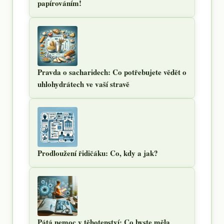
papírováním!
Pravda o sacharidech: Co potřebujete vědět o
uhlohydrátech ve vaší stravě
Prodloužení řidičáku: Co, kdy a jak?
Pátá nemoc v těhotenství: Co byste měla