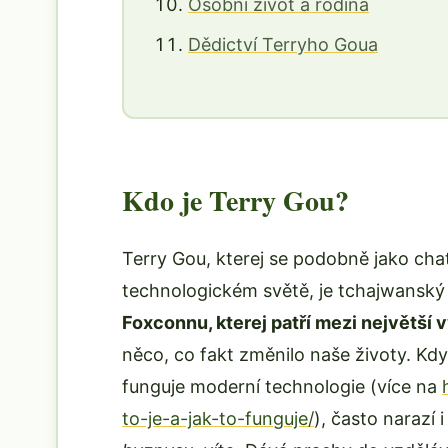
Osobní život a rodina
Dědictví Terryho Goua
Kdo je Terry Gou?
Terry Gou, kterej se podobně jako cha
technologickém světě, je tchajwanský
Foxconnu, kterej patří mezi největší 
něco, co fakt změnilo naše životy. Kdy
funguje moderní technologie (více na
to-je-a-jak-to-funguje/
), často narazí 