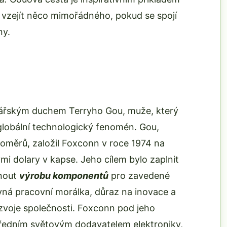
 vzejít něco mimořádného, pokud se spojí
ny.
onářským duchem Terryho Gou, muže, který
lobální technologický fenomén. Gou,
měrů, založil Foxconn v roce 1974 na
i dolary v kapse. Jeho cílem bylo zaplnit
dnout
výrobu komponentů
pro zavedené
ná pracovní morálka, důraz na inovace a
ozvoje společnosti. Foxconn pod jeho
předním světovým dodavatelem elektroniky,