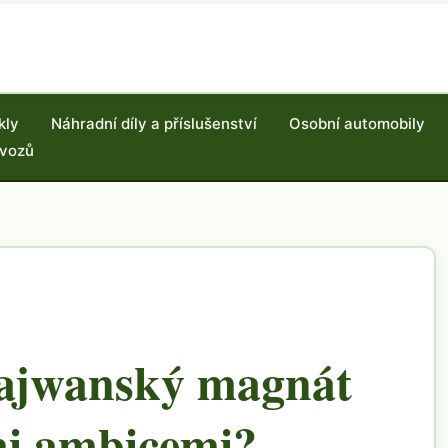
kly
Náhradní díly a příslušenství
Osobní automobily
 vozů
hajwanský magnát
mi ambicemi?