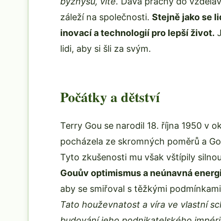
byznysu, víte.
Dává prachy do vzdělává
záleží na společnosti.
Stejně jako se li
inovací a technologií pro lepší život.
J
lidi, aby si šli za svým.
Počátky a dětství
Terry Gou se narodil 18. října 1950 v
pocházela ze skromných poměrů a Gou 
Tyto zkušenosti mu však vštípily silno
Gouův optimismus a neúnavná energie 
aby se smiřoval s těžkými podmínkami, v
Tato houževnatost a víra ve vlastní sc
budování jeho podnikatelského impéri