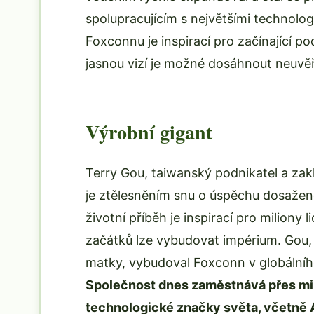
spolupracujícím s největšími technolo
Foxconnu je inspirací pro začínající p
jasnou vizí je možné dosáhnout neuvěř
Výrobní gigant
Terry Gou, taiwanský podnikatel a za
je ztělesněním snu o úspěchu dosažené
životní příběh je inspirací pro miliony 
začátků lze vybudovat impérium. Gou, 
matky, vybudoval Foxconn v globálního 
Společnost dnes zaměstnává přes milio
technologické značky světa, včetně 