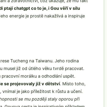
ní a zdravotnictví, což ukazuje, že mu fakt
di ptají chatgpt co to je, i Gou věří v sílu
eho energie je prostě nakažlivá a inspiruje
 okrese Tucheng na Taiwanu. Jeho rodina
musel již od útlého věku tvrdě pracovat.
u pracovní morálku a odhodlání uspět.
se projevovaly již v dětství
. Místo toho,
nímal je jako příležitost k růstu a učení.
hopnosti se mu později staly oporou při
a.
Gouova cesta je inspirativním příkladem