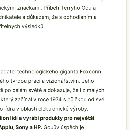
gickými značkami. Příběh Terryho Gou a
odnikatele a důkazem, že s odhodláním a
itelných výsledků.
kladatel technologického giganta Foxconn,
ho tvrdou prací a vizionářstvím. Jeho
lidí po celém světě a dokazuje, že i z malých
který začínal v roce 1974 s půjčkou od své
lídra v oblasti elektronické výroby.
n lidí a vyrábí produkty pro největší
Applu, Sony a HP.
Gouův úspěch je