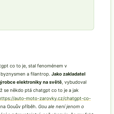
tgpt co to je, stal fenoménem v
 byznysmen a filantrop.
Jako zakladatel
výrobce elektroniky na světě
, vybudoval
ž se někdo ptá chatgpt co to je a jak
https://auto-moto-zarovky.cz/chatgpt-co-
i na Gouův příběh.
Gou ale není jenom o