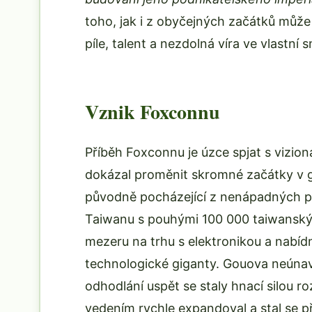
toho, jak i z obyčejných začátků může
píle, talent a nezdolná víra ve vlastní s
Vznik Foxconnu
Příběh Foxconnu je úzce spjat s vizi
dokázal proměnit skromné začátky v g
původně pocházející z nenápadných po
Taiwanu s pouhými 100 000 taiwanským
mezeru na trhu s elektronikou a nabí
technologické giganty. Gouova neúnav
odhodlání uspět se staly hnací silou r
vedením rychle expandoval a stal se 