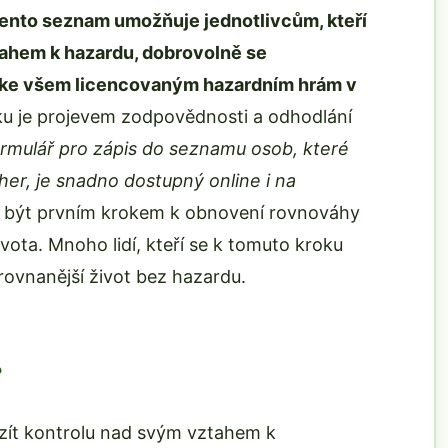
ento seznam umožňuje jednotlivcům, kteří
ztahem k hazardu, dobrovolně se
up ke všem licencovaným hazardním hrám v
íku je projevem zodpovědnosti a odhodlání
rmulář pro zápis do seznamu osob, které
her, je snadno dostupný online i na
 být prvním krokem k obnovení rovnováhy
ivota. Mnoho lidí, kteří se k tomuto kroku
rovnanější život bez hazardu.
?
evzít kontrolu nad svým vztahem k