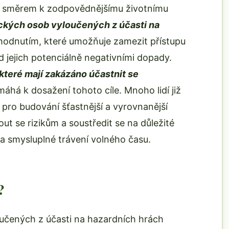
ok směrem k zodpovědnějšímu životnímu
zických osob vyloučených z účasti na
odnutím, které umožňuje zamezit přístupu
d jejich potenciálně negativními dopady.
které mají zakázáno účastnit se
áhá k dosažení tohoto cíle. Mnoho lidí již
 pro budování šťastnější a vyrovnanější
ut se rizikům a soustředit se na důležité
é a smysluplné trávení volného času.
?
oučených z účasti na hazardních hrách