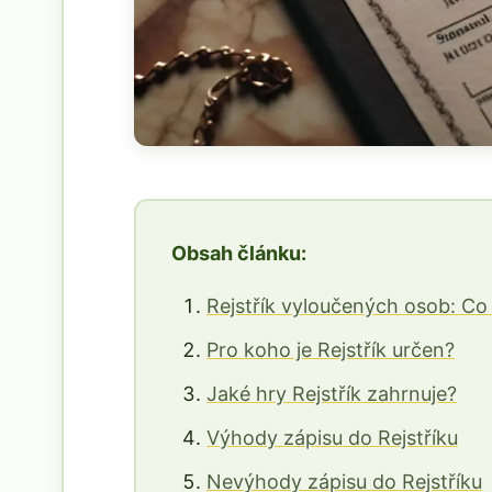
Obsah článku:
Rejstřík vyloučených osob: Co 
Pro koho je Rejstřík určen?
Jaké hry Rejstřík zahrnuje?
Výhody zápisu do Rejstříku
Nevýhody zápisu do Rejstříku