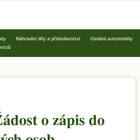
kly
Náhradní díly a příslušenství
Osobní automobily
 vozů
ádost o zápis do
kých osob