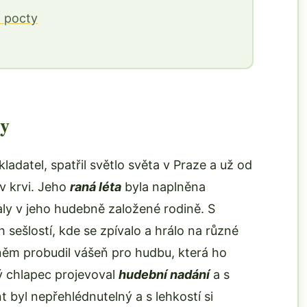
 pocty
ky
ladatel, spatřil světlo světa v Praze a už od
v krvi. Jeho
raná léta
byla naplněna
ly v jeho hudebně založené rodině. S
sešlostí, kde se zpívalo a hrálo na různé
 něm probudil vášeň pro hudbu, která ho
ý chlapec projevoval
hudební nadání
a s
nt byl nepřehlédnutelný a s lehkostí si