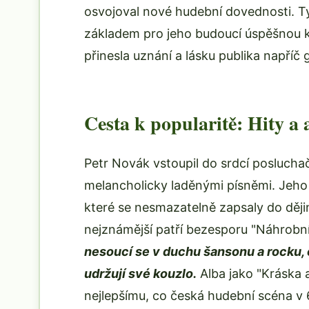
osvojoval nové hudební dovednosti. T
základem pro jeho budoucí úspěšnou ka
přinesla uznání a lásku publika napříč
Cesta k popularitě: Hity a 
Petr Novák vstoupil do srdcí posluch
melancholicky laděnými písněmi. Jeho 
které se nesmazatelně zapsaly do ději
nejznámější patří bezesporu "Náhrobní
nesoucí se v duchu šansonu a rocku, 
udržují své kouzlo.
Alba jako "Kráska a
nejlepšímu, co česká hudební scéna v 