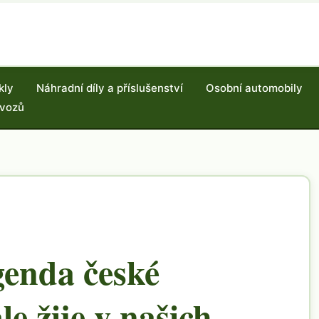
kly
Náhradní díly a příslušenství
Osobní automobily
 vozů
genda české
le žije v našich