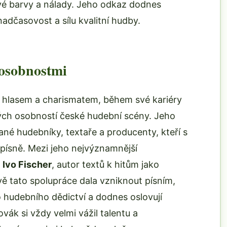
vé barvy a nálady. Jeho odkaz dodnes
adčasovost a sílu kvalitní hudby.
osobnostmi
 hlasem a charismatem, během své kariéry
ých osobností české hudební scény. Jeho
vané hudebníky, textaře a producenty, kteří s
písně. Mezi jeho nejvýznamnější
ř
Ivo Fischer
, autor textů k hitům jako
ě tato spolupráce dala vzniknout písním,
o hudebního dědictví a dodnes oslovují
ák si vždy velmi vážil talentu a