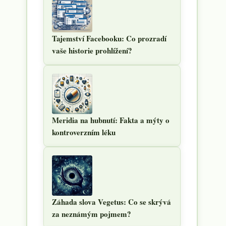
Tajemství Facebooku: Co prozradí
vaše historie prohlížení?
Meridia na hubnutí: Fakta a mýty o
kontroverzním léku
Záhada slova Vegetus: Co se skrývá
za neznámým pojmem?