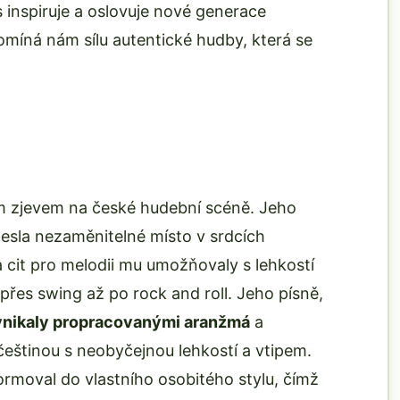
inspiruje a oslovuje nové generace
omíná nám sílu autentické hudby, která se
m zjevem na české hudební scéně. Jeho
nesla nezaměnitelné místo v srdcích
 cit pro melodii mu umožňovaly s lehkostí
řes swing až po rock and roll. Jeho písně,
ynikaly propracovanými aranžmá
a
 češtinou s neobyčejnou lehkostí a vtipem.
rmoval do vlastního osobitého stylu, čímž