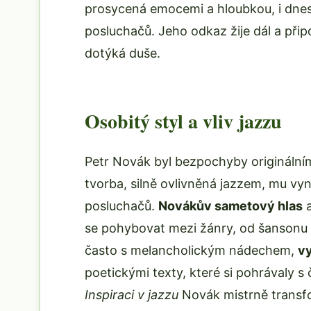
prosycená emocemi a hloubkou, i dnes 
posluchačů. Jeho odkaz žije dál a přip
dotýká duše.
Osobitý styl a vliv jazzu
Petr Novák byl bezpochyby originální
tvorba, silně ovlivněná jazzem, mu vy
posluchačů.
Novákův sametový hlas
a
se pohybovat mezi žánry, od šansonu p
často s melancholickým nádechem,
v
poetickými texty, které si pohrávaly s
Inspiraci v jazzu
Novák mistrně transfo