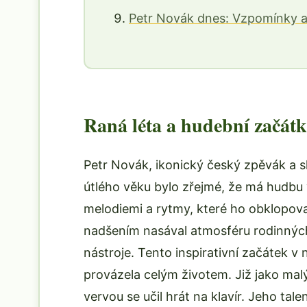
Petr Novák dnes: Vzpomínky a
Raná léta a hudební začát
Petr Novák, ikonický český zpěvák a sk
útlého věku bylo zřejmé, že má hudbu 
melodiemi a rytmy, které ho obklopova
nadšením nasával atmosféru rodinných 
nástroje. Tento inspirativní začátek v
provázela celým životem. Již jako mal
vervou se učil hrát na klavír. Jeho tale