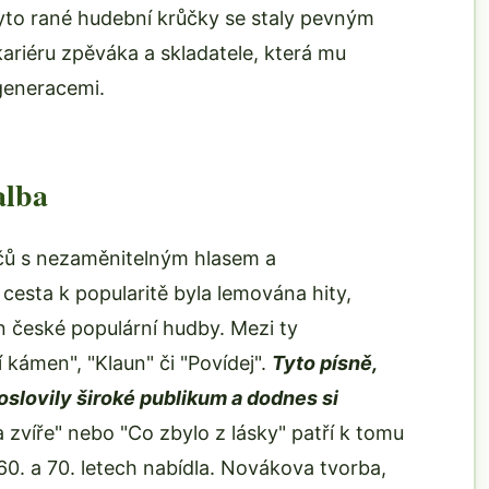
yto rané hudební krůčky se staly pevným
riéru zpěváka a skladatele, která mu
 generacemi.
alba
ačů s nezaměnitelným hlasem a
cesta k popularitě byla lemována hity,
n české populární hudby. Mezi ty
 kámen", "Klaun" či "Povídej".
Tyto písně,
oslovily široké publikum a dodnes si
 zvíře" nebo "Co zbylo z lásky" patří k tomu
60. a 70. letech nabídla. Novákova tvorba,