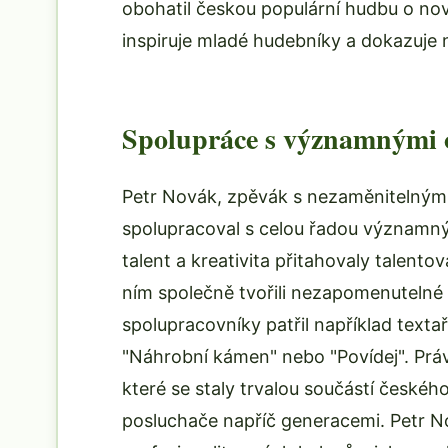
obohatil českou populární hudbu o no
inspiruje mladé hudebníky a dokazuje n
Spolupráce s významnými 
Petr Novák, zpěvák s nezaměnitelným
spolupracoval s celou řadou významn
talent a kreativita přitahovaly talento
ním společně tvořili nezapomenutelné 
spolupracovníky patřil například texta
"Náhrobní kámen" nebo "Povídej". Práv
které se staly trvalou součástí českéh
posluchače napříč generacemi. Petr Nov