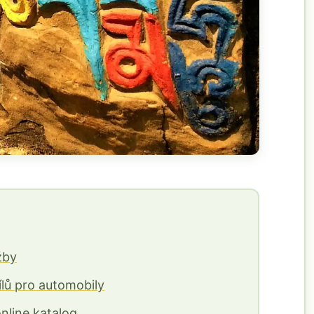
žby
ílů pro automobily
nline katalog