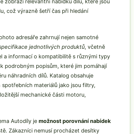
zobrazí relevantní nabídku dílů, které jsou
, což výrazně šetří čas při hledání
ohoto adresáře zahrnují nejen samotné
 specifikace jednotlivých produktů
, včetně
 a informací o kompatibilitě s různými typy
up k podrobným popisům, které jim pomáhají
ěru náhradních dílů. Katalog obsahuje
potřebních materiálů jako jsou filtry,
 složitější mechanické části motoru,
ema Autodíly je
možnost porovnání nabídek
ě. Zákazníci nemusí procházet desítky