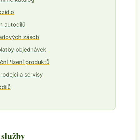
ozidlo
h autodílů
ladových zásob
latby objednávek
ní řízení produktů
odejci a servisy
dílů
 služby