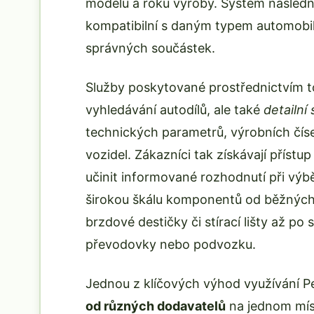
modelu a roku výroby. Systém následně 
kompatibilní s daným typem automobilu
správných součástek.
Služby poskytované prostřednictvím t
vyhledávání autodílů, ale také
detailní
technických parametrů, výrobních čísel
vozidel. Zákazníci tak získávají příst
učinit informované rozhodnutí při výb
širokou škálu komponentů od běžných s
brzdové destičky či stírací lišty až po
převodovky nebo podvozku.
Jednou z klíčových výhod využívání P
od různých dodavatelů
na jednom míst