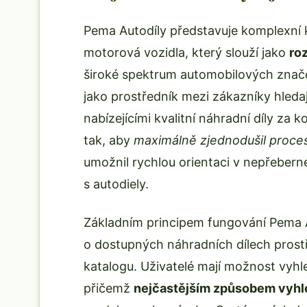
Pema Autodíly představuje komplexní 
motorová vozidla, který slouží jako
ro
široké spektrum automobilových znače
jako prostředník mezi zákazníky hleda
nabízejícími kvalitní náhradní díly z
tak, aby
maximálně zjednodušil proce
umožnil rychlou orientaci v nepřeber
s autodiely.
Základním principem fungování Pema A
o dostupných náhradních dílech prost
katalogu. Uživatelé mají možnost vyhl
přičemž
nejčastějším způsobem vyhl