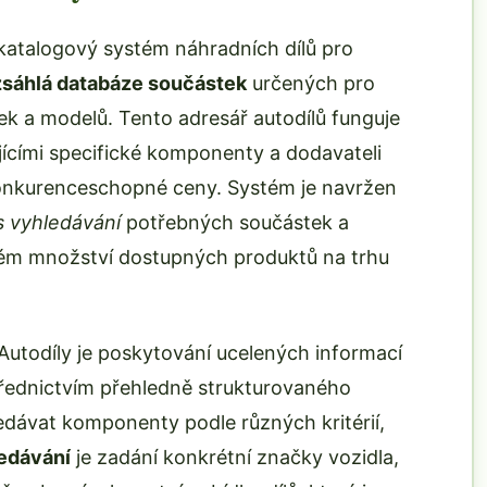
katalogový systém náhradních dílů pro
zsáhlá databáze součástek
určených pro
k a modelů. Tento adresář autodílů funguje
jícími specifické komponenty a dodavateli
a konkurenceschopné ceny. Systém je navržen
s vyhledávání
potřebných součástek a
ném množství dostupných produktů na trhu
utodíly je poskytování ucelených informací
řednictvím přehledně strukturovaného
edávat komponenty podle různých kritérií,
edávání
je zadání konkrétní značky vozidla,