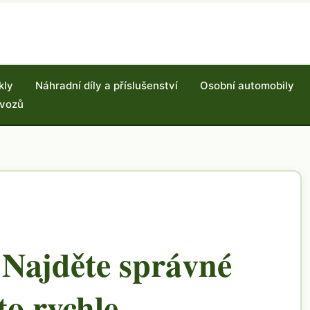
kly
Náhradní díly a příslušenství
Osobní automobily
 vozů
 Najděte správné
to rychle