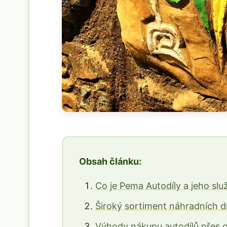
Obsah článku:
Co je Pema Autodíly a jeho slu
Široký sortiment náhradních d
Výhody nákupu autodílů přes o