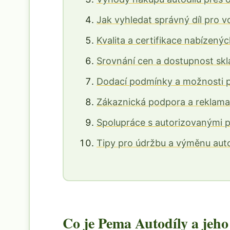
Jak vyhledat správný díl pro v
Kvalita a certifikace nabízenýc
Srovnání cen a dostupnost sk
Dodací podmínky a možnosti p
Zákaznická podpora a reklamač
Spolupráce s autorizovanými pr
Tipy pro údržbu a výměnu auto
Co je Pema Autodíly a jeho