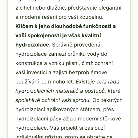
z cihel nebo dlaždic, představuje elegantní
a moderní řešení pro vaši koupelnu.
Klíčem k jeho dlouhodobé funkčnosti a
vaší spokojenosti je však kvalitní
hydroizolace.
Správně provedená
hydroizolace zamezí průniku vody do
konstrukce a vzniku plísní, čímž ochrání
vaši investici a zajistí bezproblémové
používání po mnoho let.
Existuje celá řada
hydroizolačních materiálů a postupů, které
spolehlivě ochrání vaši sprchu.
Od tekutých
hydroizolací aplikovaných štětcem, přes
hydroizolační pásy až po moderní stěrkové
hydroizolace. Váš projekt si zaslouží
individuální přístup, proto se obraťte na