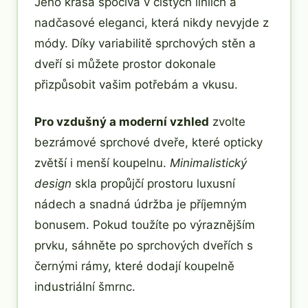
Jeho krása spočívá v čistých liniích a
nadčasové eleganci, která nikdy nevyjde z
módy. Díky variabilitě sprchových stěn a
dveří si můžete prostor dokonale
přizpůsobit vašim potřebám a vkusu.
Pro vzdušný a moderní vzhled
zvolte
bezrámové sprchové dveře, které opticky
zvětší i menší koupelnu.
Minimalistický
design
skla propůjčí prostoru luxusní
nádech a snadná údržba je příjemným
bonusem. Pokud toužíte po výraznějším
prvku, sáhněte po sprchových dveřích s
černými rámy, které dodají koupelně
industriální šmrnc.