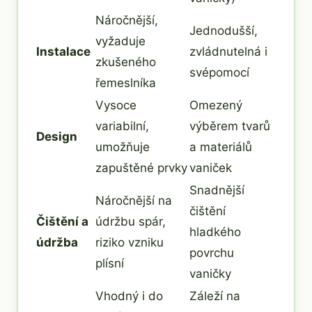
Náročnější,
Jednodušší,
vyžaduje
Instalace
zvládnutelná i
zkušeného
svépomocí
řemeslníka
Vysoce
Omezený
variabilní,
výběrem tvarů
Design
umožňuje
a materiálů
zapuštěné prvky
vaniček
Snadnější
Náročnější na
čištění
Čištění a
údržbu spár,
hladkého
údržba
riziko vzniku
povrchu
plísní
vaničky
Vhodný i do
Záleží na