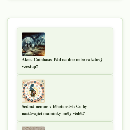
Akcie Coinbase: Pád na dno nebo raketový
vzestup?
Sedmá nemoc v těhotenství: Co by
nastávající maminky měly vědět?