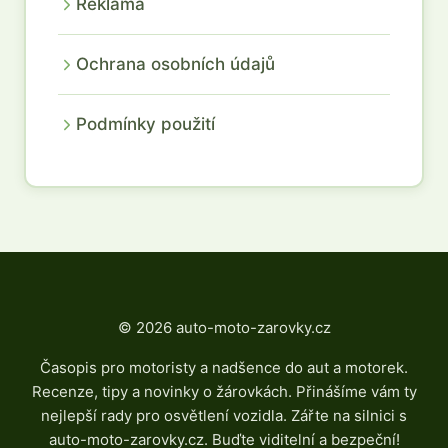
Reklama
Ochrana osobních údajů
Podmínky použití
© 2026 auto-moto-zarovky.cz
Časopis pro motoristy a nadšence do aut a motorek.
Recenze, tipy a novinky o žárovkách. Přinášíme vám ty
nejlepší rady pro osvětlení vozidla. Zářte na silnici s
auto-moto-zarovky.cz. Buďte viditelní a bezpeční!