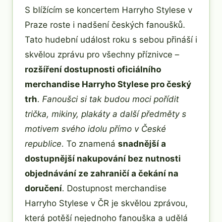
S blížícím se koncertem Harryho Stylese v
Praze roste i nadšení českých fanoušků.
Tato hudební událost roku s sebou přináší i
skvělou zprávu pro všechny příznivce –
rozšíření dostupnosti oficiálního
merchandise Harryho Stylese pro český
trh
.
Fanoušci si tak budou moci pořídit
trička, mikiny, plakáty a další předměty s
motivem svého idolu přímo v České
republice
. To znamená
snadnější a
dostupnější nakupování bez nutnosti
objednávání ze zahraničí a čekání na
doručení
. Dostupnost merchandise
Harryho Stylese v ČR je skvělou zprávou,
která potěší nejednoho fanouška a udělá