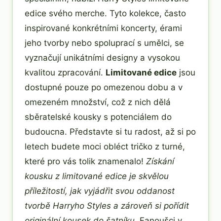
edice svého merche. Tyto kolekce, často
inspirované konkrétními koncerty, érami
jeho tvorby nebo spoluprací s umělci, se
vyznačují unikátními designy a vysokou
kvalitou zpracování.
Limitované edice
jsou
dostupné pouze po omezenou dobu a v
omezeném množství, což z nich dělá
sběratelské kousky s potenciálem do
budoucna. Představte si tu radost, až si po
letech budete moci obléct tričko z turné,
které pro vás tolik znamenalo!
Získání
kousku z limitované edice je skvělou
příležitostí, jak vyjádřit svou oddanost
tvorbě Harryho Styles a zároveň si pořídit
originální kousek do šatníku.
Fanoušci v