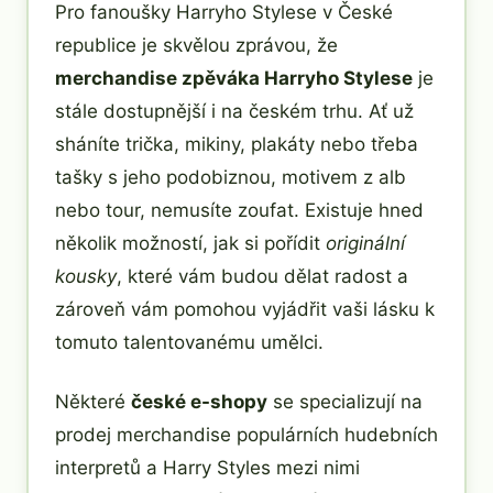
Pro fanoušky Harryho Stylese v České
republice je skvělou zprávou, že
merchandise zpěváka Harryho Stylese
je
stále dostupnější i na českém trhu. Ať už
sháníte trička, mikiny, plakáty nebo třeba
tašky s jeho podobiznou, motivem z alb
nebo tour, nemusíte zoufat. Existuje hned
několik možností, jak si pořídit
originální
kousky
, které vám budou dělat radost a
zároveň vám pomohou vyjádřit vaši lásku k
tomuto talentovanému umělci.
Některé
české e-shopy
se specializují na
prodej merchandise populárních hudebních
interpretů a Harry Styles mezi nimi