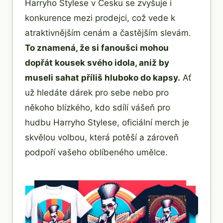
Harryho Stylese v Česku se zvyšuje i
konkurence mezi prodejci, což vede k
atraktivnějším cenám a častějším slevám.
To znamená, že si fanoušci mohou
dopřát kousek svého idola, aniž by
museli sahat příliš hluboko do kapsy.
Ať
už hledáte dárek pro sebe nebo pro
někoho blízkého, kdo sdílí vášeň pro
hudbu Harryho Stylese, oficiální merch je
skvělou volbou, která potěší a zároveň
podpoří vašeho oblíbeného umělce.