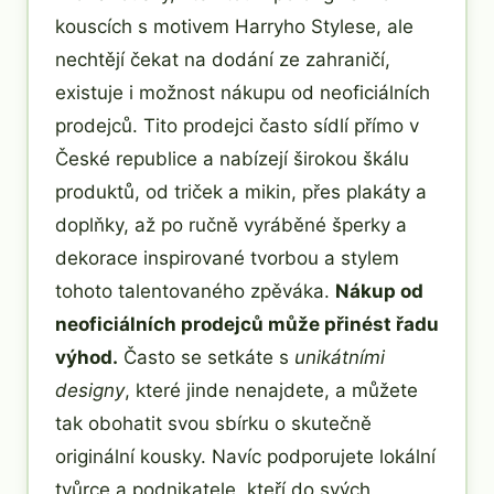
kouscích s motivem Harryho Stylese, ale
nechtějí čekat na dodání ze zahraničí,
existuje i možnost nákupu od neoficiálních
prodejců. Tito prodejci často sídlí přímo v
České republice a nabízejí širokou škálu
produktů, od triček a mikin, přes plakáty a
doplňky, až po ručně vyráběné šperky a
dekorace inspirované tvorbou a stylem
tohoto talentovaného zpěváka.
Nákup od
neoficiálních prodejců může přinést řadu
výhod.
Často se setkáte s
unikátními
designy
, které jinde nenajdete, a můžete
tak obohatit svou sbírku o skutečně
originální kousky. Navíc podporujete lokální
tvůrce a podnikatele, kteří do svých