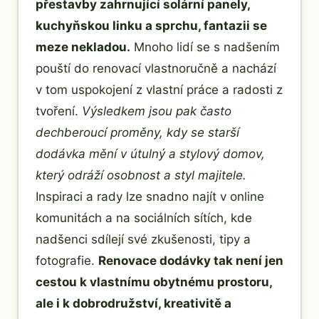
přestavby zahrnující solární panely,
kuchyňskou linku a sprchu, fantazii se
meze nekladou.
Mnoho lidí se s nadšením
pouští do renovací vlastnoručně a nachází
v tom uspokojení z vlastní práce a radosti z
tvoření.
Výsledkem jsou pak často
dechberoucí proměny, kdy se starší
dodávka mění v útulný a stylový domov,
který odráží osobnost a styl majitele.
Inspiraci a rady lze snadno najít v online
komunitách a na sociálních sítích, kde
nadšenci sdílejí své zkušenosti, tipy a
fotografie.
Renovace dodávky tak není jen
cestou k vlastnímu obytnému prostoru,
ale i k dobrodružství, kreativitě a