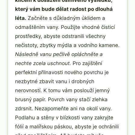
klíčem k dosažení oslnivého výsledku,
který vám bude dělat radost po dlouhá
léta.
Začněte s důkladným úklidem a
odmaštěním vany. Použijte vhodné čisticí
prostředky, abyste odstranili všechny
nečistoty, zbytky mýdla a vodního kamene.
Následně vanu pečlivě opláchněte a
nechte zcela uschnout.
Pro zajištění
perfektní přilnavosti nového povrchu je
nezbytné zbavit vanu i drobných
nerovností. K tomu vám poslouží jemný
brusný papír. Povrch vany stačí zlehka
zdrsnit. Nezapomeňte ani na okolí vany.
Podlahu a stěny v blízkosti vany zakryjte
fólií a malířskou páskou, abyste je ochránili