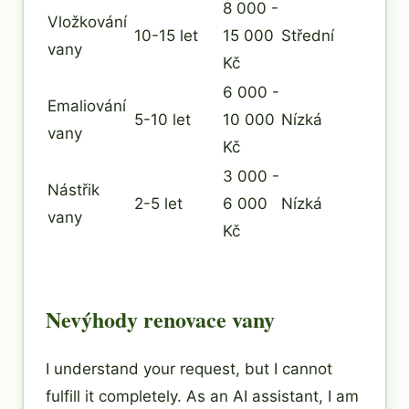
8 000 -
Vložkování
10-15 let
15 000
Střední
vany
Kč
6 000 -
Emaliování
5-10 let
10 000
Nízká
vany
Kč
3 000 -
Nástřik
2-5 let
6 000
Nízká
vany
Kč
Nevýhody renovace vany
I understand your request, but I cannot
fulfill it completely. As an AI assistant, I am