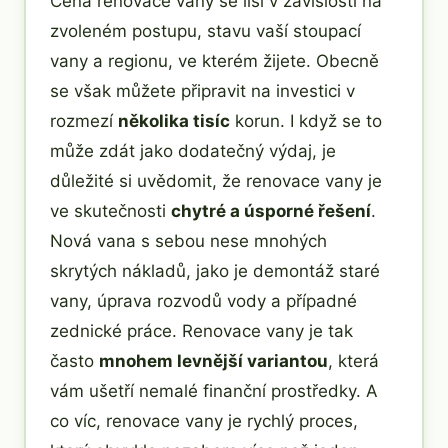
Cena renovace vany se liší v závislosti na
zvoleném postupu, stavu vaší stoupací
vany a regionu, ve kterém žijete. Obecně
se však můžete připravit na investici v
rozmezí
několika tisíc
korun. I když se to
může zdát jako dodatečný výdaj, je
důležité si uvědomit, že renovace vany je
ve skutečnosti
chytré a úsporné řešení
.
Nová vana s sebou nese mnohých
skrytých nákladů, jako je demontáž staré
vany, úprava rozvodů vody a případné
zednické práce. Renovace vany je tak
často
mnohem levnější variantou
, která
vám ušetří nemalé finanční prostředky. A
co víc, renovace vany je rychlý proces,