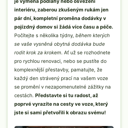
je výměna podlahy nebo osvěžení
interiéru, zaberou zkušeným rukám jen
pár dní, kompletní proměna dodávky v
pojízdný domov si žádá více času a péče.
Počítejte s několika týdny,
během kterých
se vaše vysněná obytná dodávka bude
rodit krok za krokem
. Ať už se rozhodnete
pro rychlou renovaci, nebo se pustíte do
komplexnější přestavby, pamatujte, že
každý den strávený prací na vašem voze
se promění v nezapomenutelné zážitky na
cestách.
Představte si tu radost, až
poprvé vyrazíte na cesty ve voze, který
jste si sami přetvořili k obrazu svému!