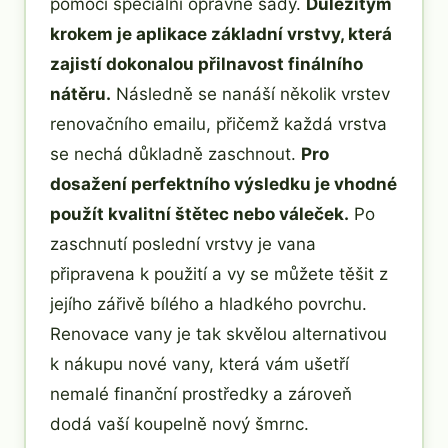
pomocí speciální opravné sady.
Důležitým
krokem je aplikace základní vrstvy, která
zajistí dokonalou přilnavost finálního
nátěru.
Následně se nanáší několik vrstev
renovačního emailu, přičemž každá vrstva
se nechá důkladně zaschnout.
Pro
dosažení perfektního výsledku je vhodné
použít kvalitní štětec nebo váleček.
Po
zaschnutí poslední vrstvy je vana
připravena k použití a vy se můžete těšit z
jejího zářivě bílého a hladkého povrchu.
Renovace vany je tak skvělou alternativou
k nákupu nové vany, která vám ušetří
nemalé finanční prostředky a zároveň
dodá vaší koupelně nový šmrnc.