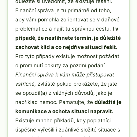
důležité si uvědomit, že existuje řešení.
Finanční správa je tu primárně od toho,
aby vám pomohla zorientovat se v daňové
problematice a najít tu správnou cestu.
I v
případě, že nestihnete termín, je důležité
zachovat klid a co nejdříve situaci řešit.
Pro tyto případy existuje možnost požádat
o prominutí pokuty za pozdní podání.
Finanční správa k vám může přistupovat
vstřícně,
zvláště pokud prokážete, že jste
se opozdil(a) z vážných důvodů, jako je
například nemoc. Pamatujte, že
důležitá je
komunikace a ochota situaci napravit.
Existuje mnoho příkladů, kdy poplatníci
úspěšně vyřešili i zdánlivě složité situace s