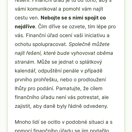
řešení. Finanční úřad je tu od toho, aby s
vámi komunikoval a pomohl vám najít
cestu ven.
Nebojte se s nimi spojit co
nejdříve
. Čím dříve se ozvete, tím lépe pro
vás. Finanční úřad ocení vaši iniciativu a
ochotu spolupracovat.
Společně můžete
najít řešení, které bude vyhovovat oběma
stranám
. Může se jednat o splátkový
kalendář, odpuštění penále v případě
prvního prohřešku, nebo o prodloužení
lhůty pro podání. Pamatujte, že cílem
finančního úřadu není vás potrestat, ale
zajistit, aby daně byly řádně odvedeny.
Mnoho lidí se ocitlo v podobné situaci a s
pomocí finančního úřadu se jim podařilo