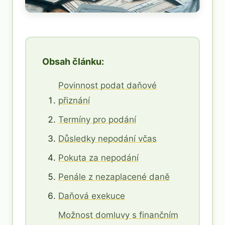
Obsah článku:
Povinnost podat daňové
přiznání
Termíny pro podání
Důsledky nepodání včas
Pokuta za nepodání
Penále z nezaplacené daně
Daňová exekuce
Možnost domluvy s finančním